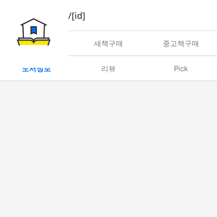
book/rent/[id]
대여
새책구매
중고책구매
도서정보
리뷰
Pick