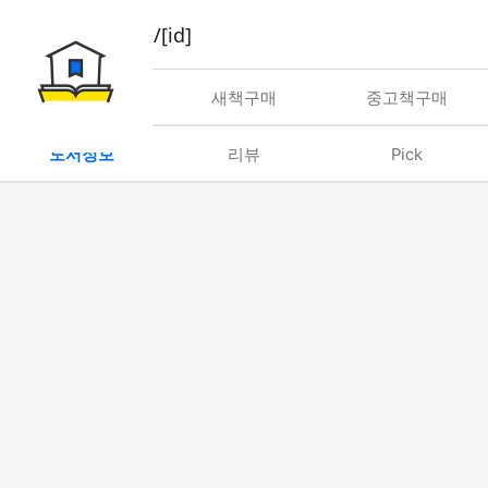
book/rent/[id]
대여
새책구매
중고책구매
도서정보
리뷰
Pick