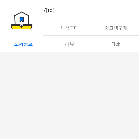
book/rent/[id]
대여
새책구매
중고책구매
도서정보
리뷰
Pick