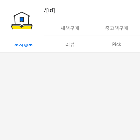
book/rent/[id]
대여
새책구매
중고책구매
도서정보
리뷰
Pick