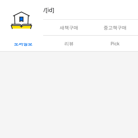
book/rent/[id]
대여
새책구매
중고책구매
도서정보
리뷰
Pick