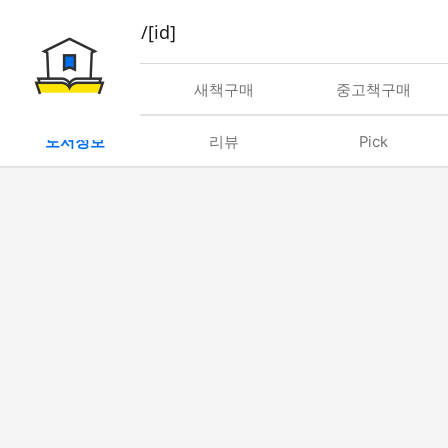
book/rent/[id]
대여
새책구매
중고책구매
도서정보
리뷰
Pick