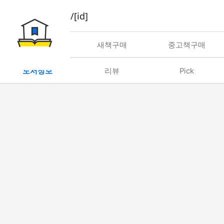
book/rent/[id]
대여
새책구매
중고책구매
도서정보
리뷰
Pick