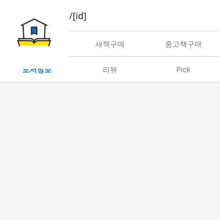
book/rent/[id]
대여
새책구매
중고책구매
도서정보
리뷰
Pick