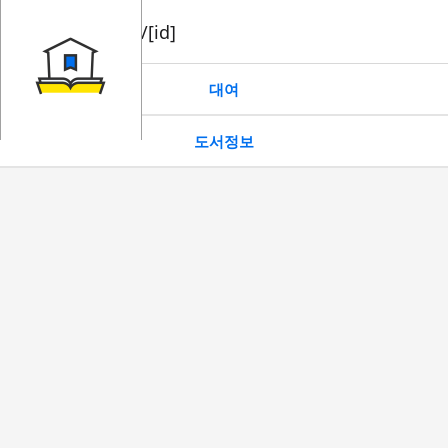
book/rent/[id]
대여
도서정보