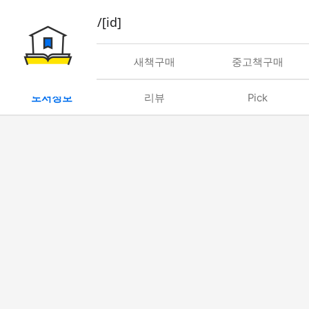
book/rent/[id]
대여
새책구매
중고책구매
도서정보
리뷰
Pick