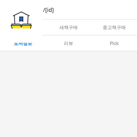
book/rent/[id]
대여
새책구매
중고책구매
도서정보
리뷰
Pick