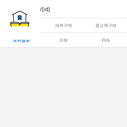
book/rent/[id]
대여
새책구매
중고책구매
도서정보
리뷰
Pick