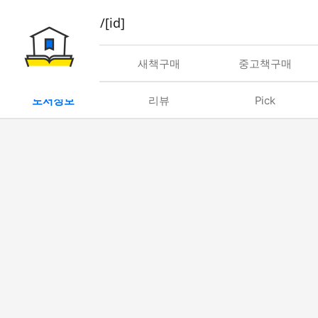
book/rent/[id]
대여
새책구매
중고책구매
도서정보
리뷰
Pick