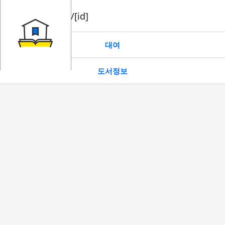
book/rent/[id]
대여
도서정보