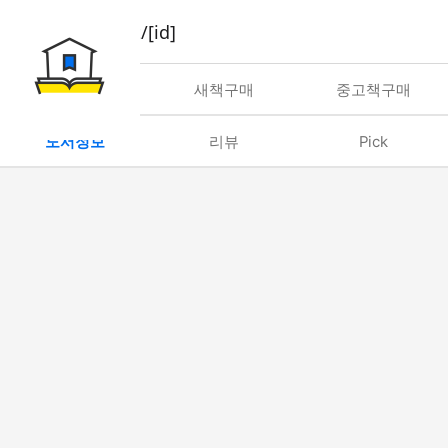
book/rent/[id]
대여
새책구매
중고책구매
도서정보
리뷰
Pick