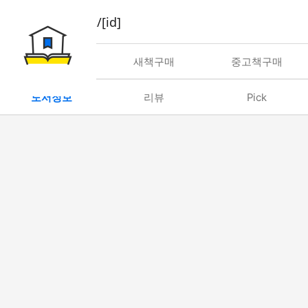
book/rent/[id]
대여
새책구매
중고책구매
도서정보
리뷰
Pick