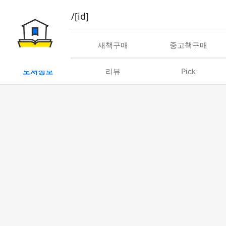
book/rent/[id]
대여
새책구매
중고책구매
도서정보
리뷰
Pick