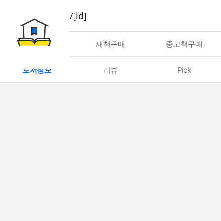
book/rent/[id]
대여
새책구매
중고책구매
도서정보
리뷰
Pick