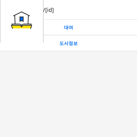
book/rent/[id]
대여
도서정보