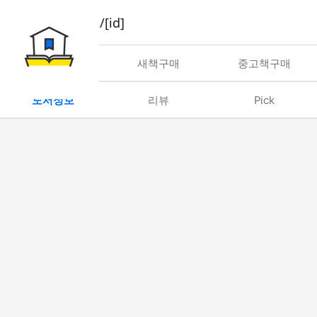
book/rent/[id]
대여
새책구매
중고책구매
도서정보
리뷰
Pick