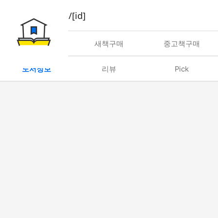
book/rent/[id]
대여
새책구매
중고책구매
도서정보
리뷰
Pick