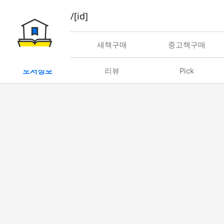
book/rent/[id]
대여
새책구매
중고책구매
도서정보
리뷰
Pick