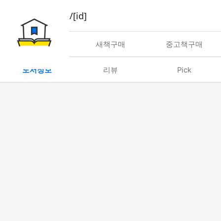
book/rent/[id]
대여
새책구매
중고책구매
도서정보
리뷰
Pick