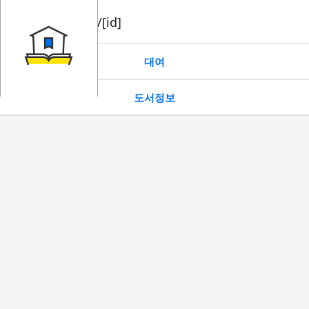
book/rent/[id]
대여
도서정보