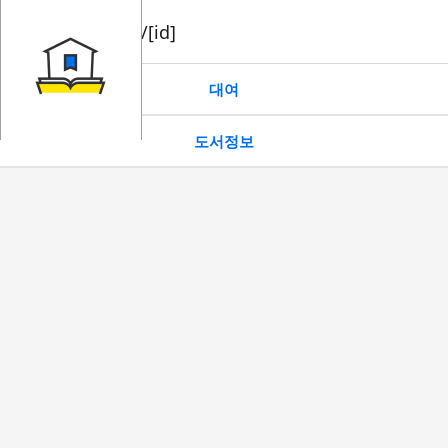
book/rent/[id]
대여
도서정보