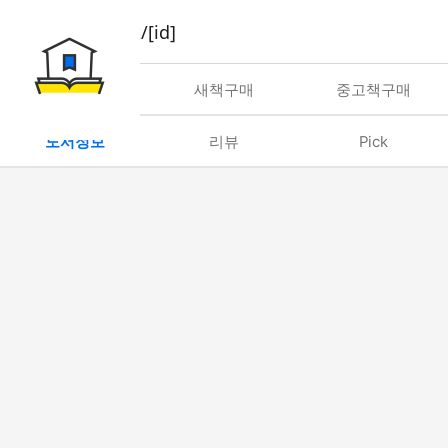
book/rent/[id]
대여
새책구매
중고책구매
도서정보
리뷰
Pick