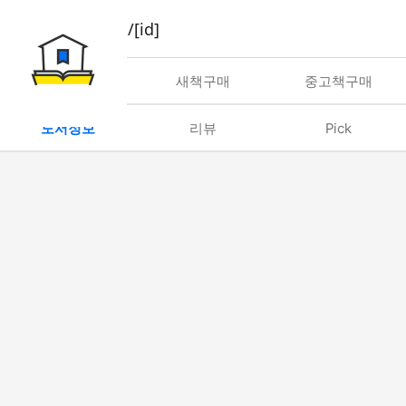
book/rent/[id]
대여
새책구매
중고책구매
도서정보
리뷰
Pick