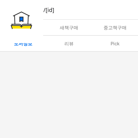
book/rent/[id]
대여
새책구매
중고책구매
도서정보
리뷰
Pick