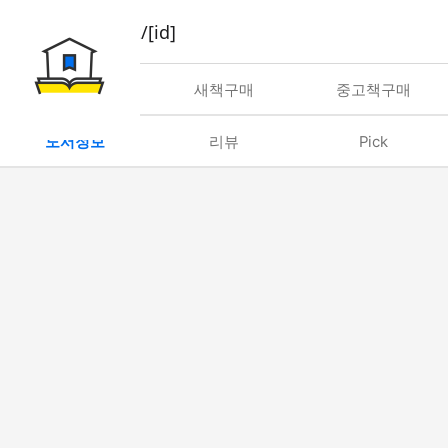
book/rent/[id]
대여
새책구매
중고책구매
도서정보
리뷰
Pick