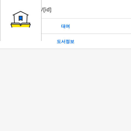
book/rent/[id]
대여
도서정보