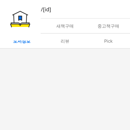
book/rent/[id]
대여
새책구매
중고책구매
도서정보
리뷰
Pick