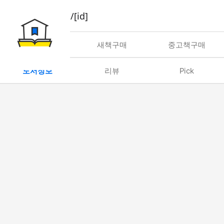
book/rent/[id]
대여
새책구매
중고책구매
도서정보
리뷰
Pick