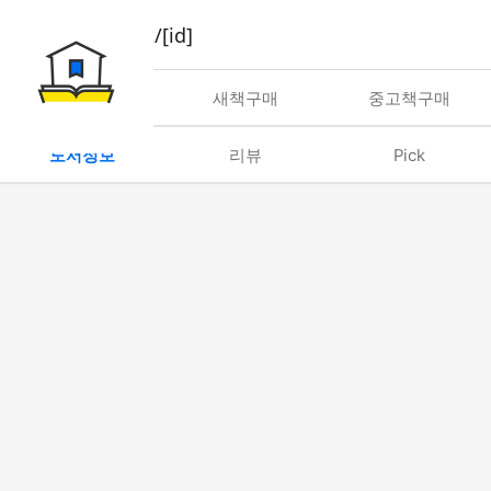
book/rent/[id]
대여
새책구매
중고책구매
도서정보
리뷰
Pick