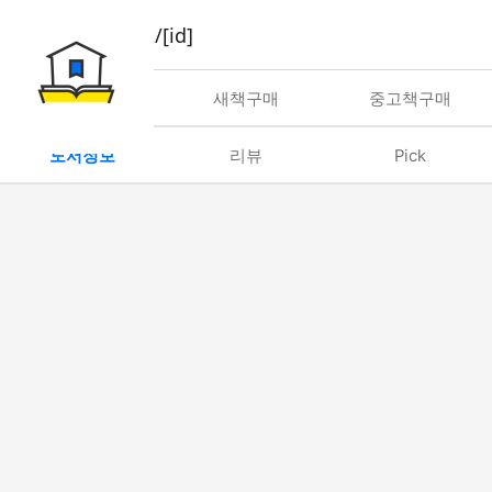
book/rent/[id]
대여
새책구매
중고책구매
도서정보
리뷰
Pick