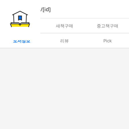
book/rent/[id]
대여
새책구매
중고책구매
도서정보
리뷰
Pick