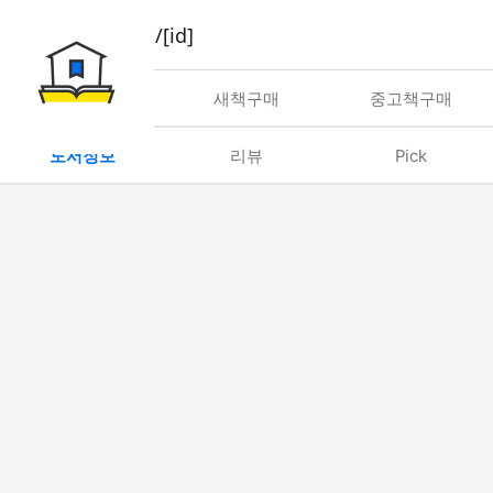
book/rent/[id]
대여
새책구매
중고책구매
도서정보
리뷰
Pick