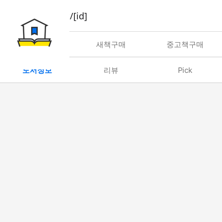
book/rent/[id]
대여
새책구매
중고책구매
도서정보
리뷰
Pick