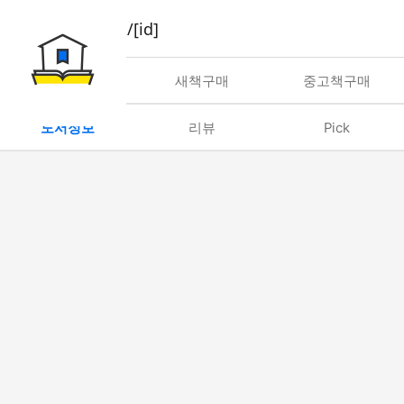
book/rent/[id]
대여
새책구매
중고책구매
도서정보
리뷰
Pick