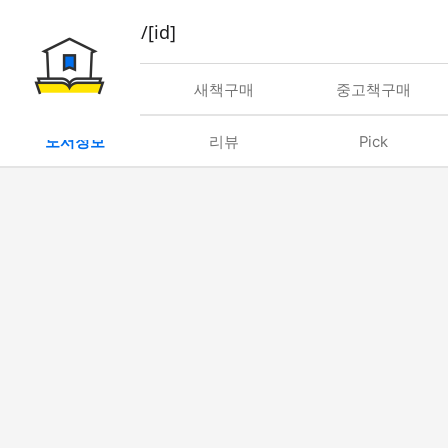
book/rent/[id]
대여
새책구매
중고책구매
도서정보
리뷰
Pick