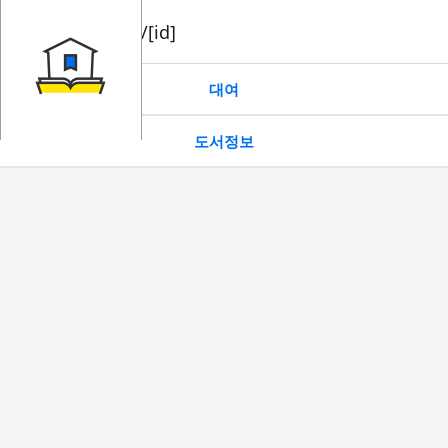
book/rent/[id]
대여
도서정보