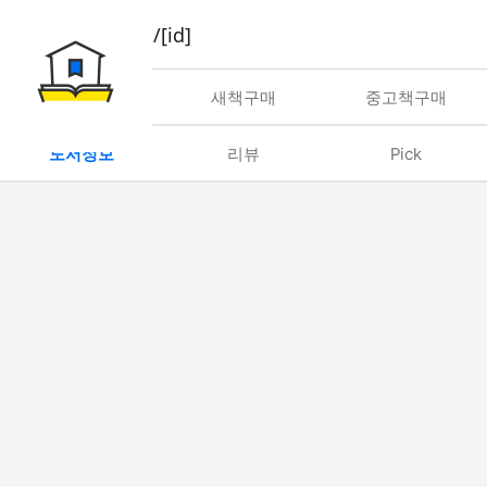
book/rent/[id]
대여
새책구매
중고책구매
도서정보
리뷰
Pick