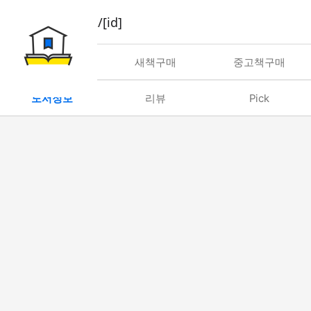
book/rent/[id]
대여
새책구매
중고책구매
도서정보
리뷰
Pick