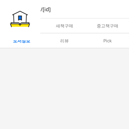
book/rent/[id]
대여
새책구매
중고책구매
도서정보
리뷰
Pick