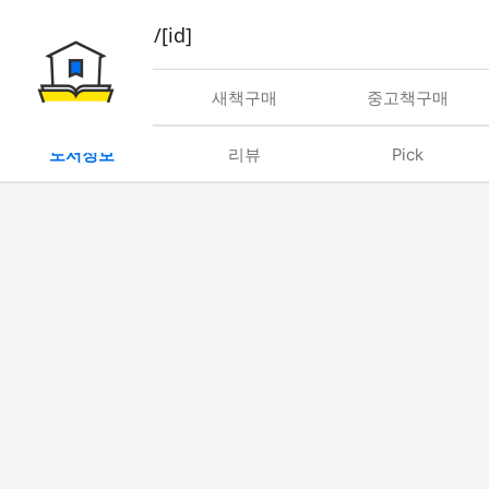
book/rent/[id]
대여
새책구매
중고책구매
도서정보
리뷰
Pick