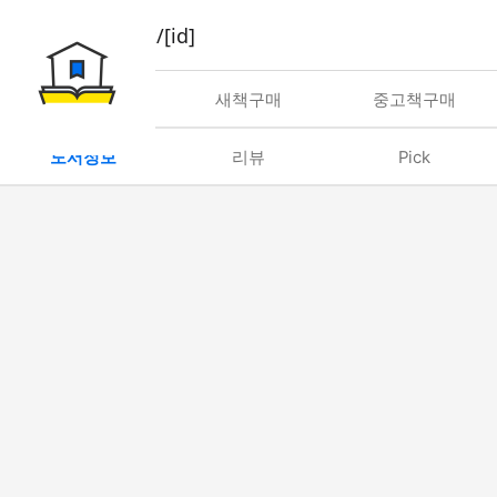
book/rent/[id]
대여
새책구매
중고책구매
도서정보
리뷰
Pick