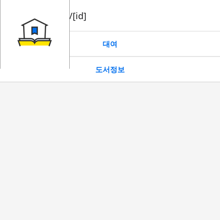
book/rent/[id]
대여
도서정보