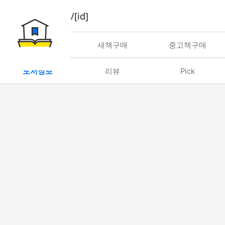
book/rent/[id]
대여
새책구매
중고책구매
도서정보
리뷰
Pick