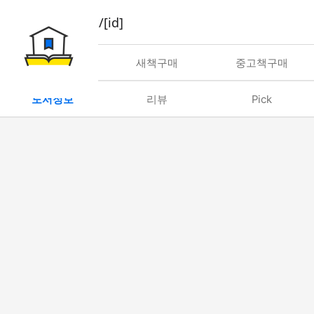
book/rent/[id]
대여
새책구매
중고책구매
도서정보
리뷰
Pick