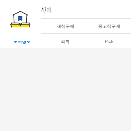
book/rent/[id]
대여
새책구매
중고책구매
도서정보
리뷰
Pick