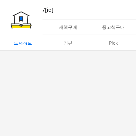
book/rent/[id]
대여
새책구매
중고책구매
도서정보
리뷰
Pick